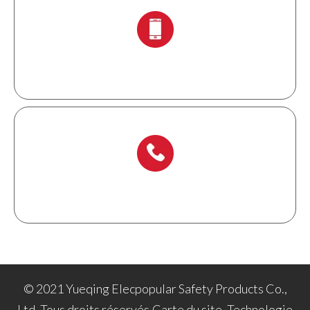
+ 86-138 6871 0086
+ 86-577 6273 6728
© 2021 Yueqing Elecpopular Safety Products Co.,
Ltd. Tous droits réservés.
Carte du site
. Technologie