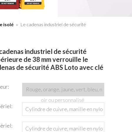
e isolé
»
Le cadenas industriel de sécurité
cadenas industriel de sécurité
érieure de 38 mm verrouille le
enas de sécurité ABS Loto avec clé
eur:
Rouge, orange, jaune, vert, bleu, n
oir ou personnalisé
ériel:
Cylindre de cuivre, manille en nylo
n, corps en nylon
ériel:
Cylindre de cuivre, manille en nylo