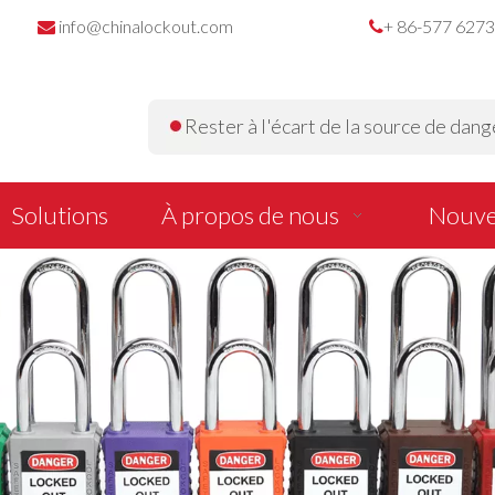
info@chinalockout.com
+ 86-577 627


Rester à l'écart de la source de dange
Solutions
À propos de nous
Nouve