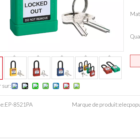
Mat
Qua
 sur:
e:
EP-8521PA
Marque de produit:
elecpopu