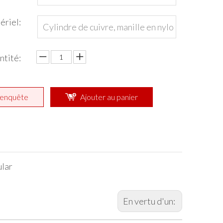
n, corps en nylon
ériel:
Cylindre de cuivre, manille en nylo
n, corps en nylon
ntité:
enquête
Ajouter au panier
lar
En vertu d'un: