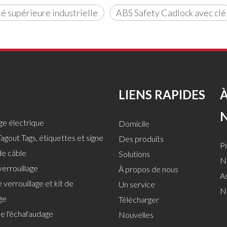
té supérieure industrielle
ABS Safety Cadlock avec clé
LIENS RAPIDES
age électrique
Domicile
agout Tags, étiquettes et signe
Des produits
Pr
de câble
Solutions
No
verrouillage
À propos de nous
A
 verrouillage et kit de
Un service
N
ge
Télécharger
de l'échafaudage
Nouvelles