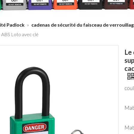
ité Padlock
»
cadenas de sécurité du faisceau de verrouillag
é ABS Loto avec clé
Le 
sup
cad
coul
Mat
Mat