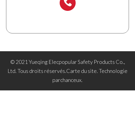
+ 86-577 6273 6728
© 2021 Yueqing Elecpopular Safety Products Co.,
Ltd. Tous droits réservés.
Carte du site
. Technologie
par
chanceux
.