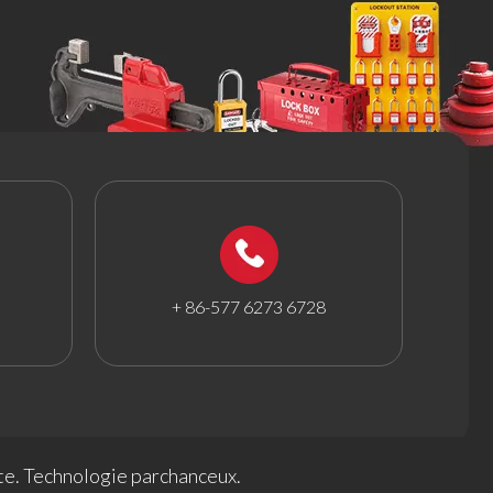
+ 86-577 6273 6728
te
. Technologie par
chanceux
.