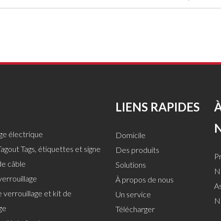
LIENS RAPIDES
age électrique
Domicile
agout Tags, étiquettes et signe
Des produits
Pr
de câble
Solutions
No
verrouillage
À propos de nous
A
 verrouillage et kit de
Un service
N
ge
Télécharger