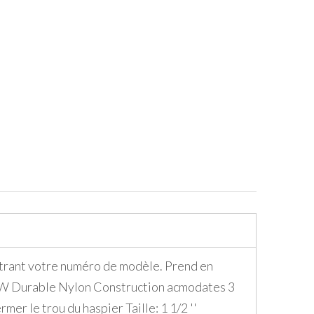
ntrant votre numéro de modèle. Prend en
" W Durable Nylon Construction acmodates 3
r le trou du haspier Taille: 1 1/2 ''