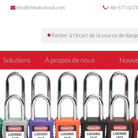
info@chinalockout.com
+ 86-577 627


Rester à l'écart de la source de dange
Solutions
À propos de nous
Nouve