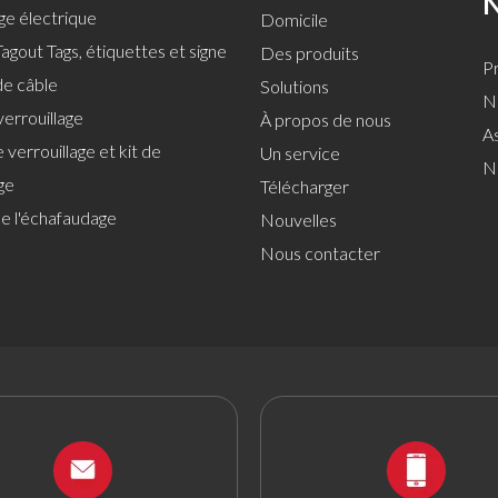
age électrique
Domicile
agout Tags, étiquettes et signe
Des produits
Pr
de câble
Solutions
No
verrouillage
À propos de nous
A
 verrouillage et kit de
Un service
N
ge
Télécharger
de l'échafaudage
Nouvelles
Nous contacter