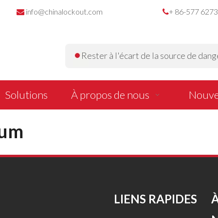
info@chinalockout.com
+ 86-577 627


Rester à l'écart de la source de dange
Solutions
À propos de nous
Nouve
bum
LIENS RAPIDES