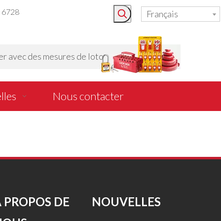
3 6728
Français
r avec des mesures de loto
lles
Nous contacter
À PROPOS DE
NOUVELLES