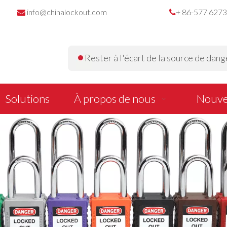
info@chinalockout.com
+ 86-577 627


Rester à l'écart de la source de dange
Solutions
À propos de nous
Nouve