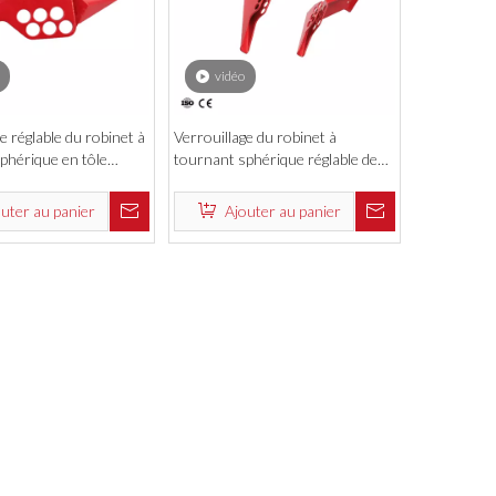
vidéo
e réglable du robinet à
Verrouillage du robinet à
phérique en tôle
tournant sphérique réglable de
 standard de sécurité
sécurité en polypropylène
durable
uter au panier
Ajouter au panier