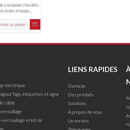
ge à soupape à boulets
nt isolés à haute
 réglable en PP
outer au panier
LIENS RAPIDES
age électrique
Domicile
agout Tags, étiquettes et signe
Des produits
Pr
de câble
Solutions
No
verrouillage
À propos de nous
A
 verrouillage et kit de
Un service
N
ge
Télécharger