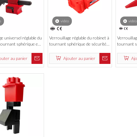
o
vidéo
vidéo
ge universel réglable du
Verrouillage réglable du robinet à
Verrouillag
 tournant sphérique en
tournant sphérique de sécurité
tournant s
ène durable de taille
en plastique polypropylène de
d'acier A3
haute résistance
outer au panier
Ajouter au panier
Ajo