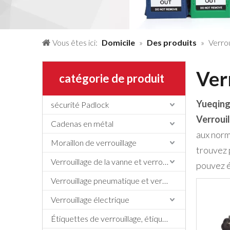
Vous êtes ici:
Domicile
»
Des produits
»
Verrou
Verr
catégorie de produit
Yueqing
sécurité Padlock
Verrouil
Cadenas en métal
aux norm
Moraillon de verrouillage
trouvez 
Verrouillage de la vanne et verrouillage du tuyau
pouvez é
Verrouillage pneumatique et verrouillage du cylindre
Verrouillage électrique
Étiquettes de verrouillage, étiquettes et signe