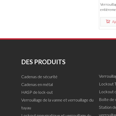
Verrouilla
entièreme
résistance
Aj
DES PRODUITS
Verrouill
Cadenas de sécurité
Lockout T
Cadenas en métal
Lockout 
HASP de lock-out
Boîte de 
Verrouillage de la vanne et verrouillage du
Station de
tuyau
verrouilla
Lockout pneumatique et verrouillage du